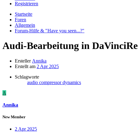
Registrieren
Startseite
Foren
Allgemein
Forum-Hilfe & "Have you seen...?"
Audi-Bearbeitung in DaVinciRe
Ersteller
Annika
Erstellt am
2 Apr 2025
Schlagworte
audio
compressor
dynamics
A
Annika
New Member
2 Apr 2025