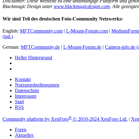
Disclaimer: Diese Webseite ist eine unabhängige Plattform und gehör
Blackmagic Design unter
www.blackmagicdesign.com
. Alle gezeigt
Wir sind Teil des deutschen Foto-Community Netzwerks:
English:
MFTCommunity.com
|
L-Mount-Forum.com
|
MediumForm
(intl.)
German:
MFTCommunity.de
|
L-Mount-Forum.de
|
Camera-info.de
(
Heller Hintergrund
Kontakt
Nutzungsbedingungen
Datenschutz
Impressum
Start
RSS
®
Community platform by XenForo
© 2010-2024 XenForo Ltd.
|
Xen
Foren
Aktuelles