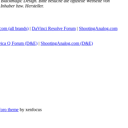
Blackmagic Design. Bitte besuche die offizielle Webseite von
Inhaber bzw. Hersteller.
com
(all brands)
|
DaVinci Resolve Forum
|
ShootingAnalog.com
eica Q Forum (D&E)
|
ShootingAnalog.com (D&E)
oro theme
by xenfocus