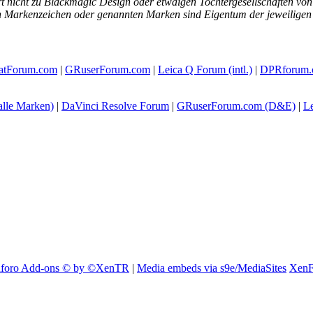
t nicht zu Blackmagic Design oder etwaigen Tochtergesellschaften von 
en Markenzeichen oder genannten Marken sind Eigentum der jeweiligen 
atForum.com
|
GRuserForum.com
|
Leica Q Forum (intl.)
|
DPRforum.
alle Marken)
|
DaVinci Resolve Forum
|
GRuserForum.com (D&E)
|
L
foro Add-ons
© by ©XenTR
|
Media embeds via s9e/MediaSites
XenF