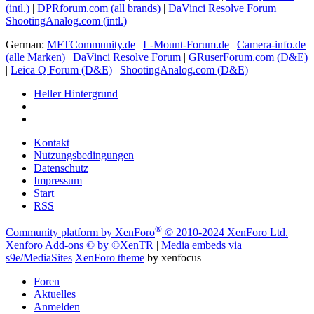
(intl.)
|
DPRforum.com
(all brands)
|
DaVinci Resolve Forum
|
ShootingAnalog.com (intl.)
German:
MFTCommunity.de
|
L-Mount-Forum.de
|
Camera-info.de
(alle Marken)
|
DaVinci Resolve Forum
|
GRuserForum.com (D&E)
|
Leica Q Forum (D&E)
|
ShootingAnalog.com (D&E)
Heller Hintergrund
Kontakt
Nutzungsbedingungen
Datenschutz
Impressum
Start
RSS
®
Community platform by XenForo
© 2010-2024 XenForo Ltd.
|
Xenforo Add-ons
© by ©XenTR
|
Media embeds via
s9e/MediaSites
XenForo theme
by xenfocus
Foren
Aktuelles
Anmelden