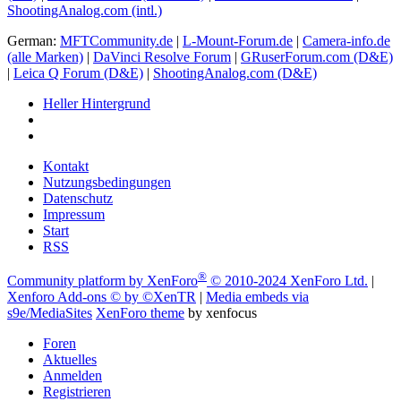
ShootingAnalog.com (intl.)
German:
MFTCommunity.de
|
L-Mount-Forum.de
|
Camera-info.de
(alle Marken)
|
DaVinci Resolve Forum
|
GRuserForum.com (D&E)
|
Leica Q Forum (D&E)
|
ShootingAnalog.com (D&E)
Heller Hintergrund
Kontakt
Nutzungsbedingungen
Datenschutz
Impressum
Start
RSS
®
Community platform by XenForo
© 2010-2024 XenForo Ltd.
|
Xenforo Add-ons
© by ©XenTR
|
Media embeds via
s9e/MediaSites
XenForo theme
by xenfocus
Foren
Aktuelles
Anmelden
Registrieren