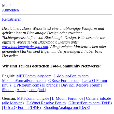
Menü
Anmelden
Registrieren
Disclaimer: Diese Webseite ist eine unabhängige Plattform und
gehört nicht zu Blackmagic Design oder etwaigen
Tochtergesellschaften von Blackmagic Design. Bitte besuche die
offizielle Webseite von Blackmagic Design unter
www.blackmagicdesign.com
. Alle gezeigten Markenzeichen oder
genannten Marken sind Eigentum der jeweiligen Inhaber bzw.
Hersteller.
Wir sind Teil des deutschen Foto-Community Netzwerks:
English:
MFTCommunity.com
|
L-Mount-Forum.com
|
MediumFormatForum.com
|
GRuserForum.com
|
Leica Q Forum
(intl.)
|
DPRforum.com
(all brands)
|
DaVinci Resolve Forum
|
ShootingAnalog.com (intl.)
German:
MFTCommunity.de
|
L-Mount-Forum.de
|
Camera-info.de
(alle Marken)
|
DaVinci Resolve Forum
|
GRuserForum.com (D&E)
|
Leica Q Forum (D&E)
|
ShootingAnalog.com (D&E)